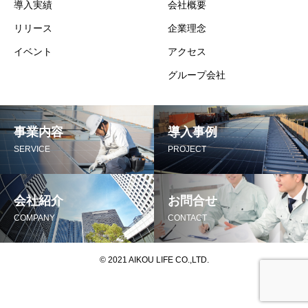
導入実績
会社概要
リリース
企業理念
イベント
アクセス
グループ会社
事業内容
導入事例
SERVICE
PROJECT
会社紹介
お問合せ
COMPANY
CONTACT
© 2021 AIKOU LIFE CO.,LTD.
HOME
お問合せ
お問合せ
共有