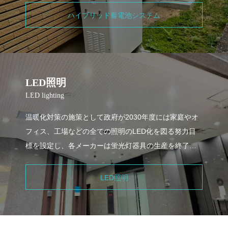
で、初期費用も抑えることができます。
ハイブリッド蓄電池システム
LED照明
LED lighting
温暖化対策の施策として政府が2030年度には家庭やオ
フィス、工場などの全ての照明のLED化を図る努力目
標を設定し、各メーカーは蛍光灯器具の生産を終了し
ました。愛光ライフはLED照明器具のメーカーとして
お客様の理想にお応え致します。
LED照明