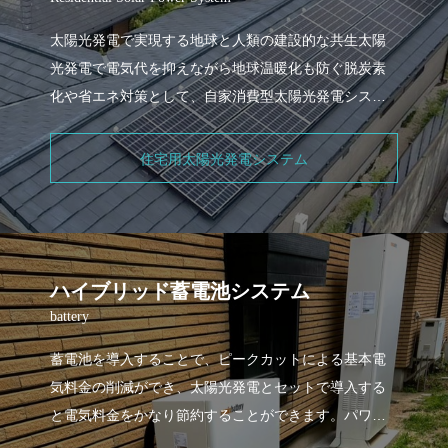
太陽光発電で実現する地球と人類の建設的な共生太陽
光発電で電気代を抑えながら地球温暖化も防ぐ脱炭素
化や省エネ対策として、自家消費型太陽光発電システ
ムの導入が注目を集めています。愛光ライフ
住宅用太陽光発電システム
ハイブリッド蓄電池システム
battery
蓄電池を導入することで、ピークカットによる基本電
気料金の削減ができ、太陽光発電とセットで導入する
と電気料金をかなり節約することができます。パワコ
ンが搭載されたハイブリッド蓄電池を導入すること