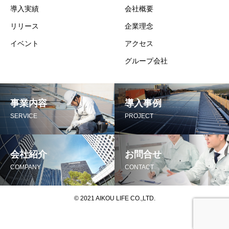
導入実績
会社概要
リリース
企業理念
イベント
アクセス
グループ会社
事業内容
導入事例
SERVICE
PROJECT
会社紹介
お問合せ
COMPANY
CONTACT
© 2021 AIKOU LIFE CO.,LTD.
HOME
お問合せ
お問合せ
共有