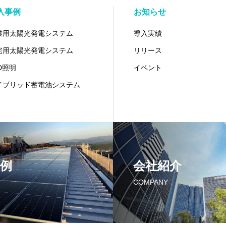
入事例
お知らせ
業用太陽光発電システム
導入実績
宅用太陽光発電システム
リリース
D照明
イベント
イブリッド蓄電池システム
例
会社紹介
COMPANY