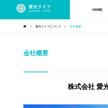
HOME
愛光ライフについて
会社概要
産業用太陽光発電システム
産業用
会社概要
PROFILE
会社概要
導入事例
取り扱い商材
会社について
CASE
SERVICE
COMPANY
グループ会
株式会社 愛
産業用太
 太陽
K社 テニスコート野立て 太陽
A社 複
GROUP
システム
事
光発電システム導入工事
テム導
Business Sol
System