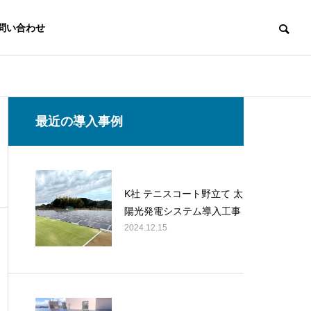
問い合わせ
産業用太陽光発電システム
産業用太陽光発
最近の導入事例
アクセス
ACCESS
K社 テニスコート野立て 太
陽光発電システム導入工事
2024.12.15
S社 介護老人福祉施設 太陽光
N社 ゴルフ場
リッド蓄電
発電システム導入工事
テム導入工事
テム
LED照明
LED lighting