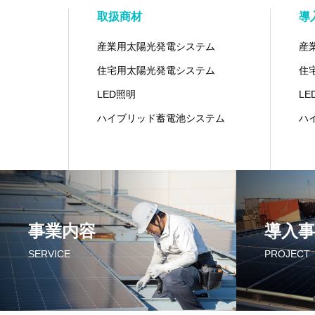
取扱商材
導
産業用太陽光発電システム
産
住宅用太陽光発電システム
住
LED照明
LE
ハイブリッド蓄電池システム
ハ
事業内容
導入事
SERVICE
PROJECT