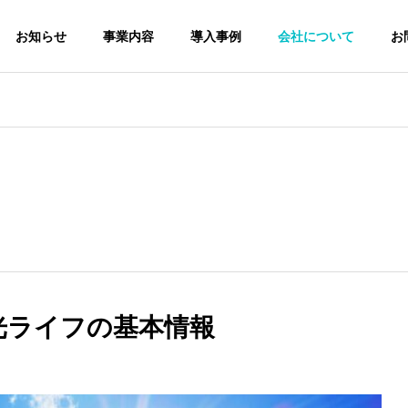
お知らせ
事業内容
導入事例
会社について
お
太陽光発電システム
産業用太陽光発電システム
経営理念
PHILOSOPHY
社
個人情報保護方針
光ライフの基本情報
陽光発電
住宅用太陽光発電
合ビル 太陽光発電シス
A社 オフィスビル 太陽光発電
Privacy Policy
ハイブ
システム
入工事
システム導入工事
池シス
ar Power
Residential Solar
Power System
battery