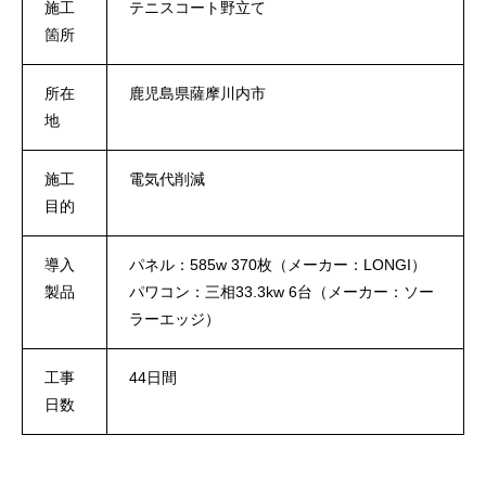
施工
テニスコート野立て
箇所
所在
鹿児島県薩摩川内市
地
施工
電気代削減
目的
導入
パネル：585w 370枚（メーカー：LONGI）
製品
パワコン：三相33.3kw 6台（メーカー：ソー
ラーエッジ）
工事
44日間
日数