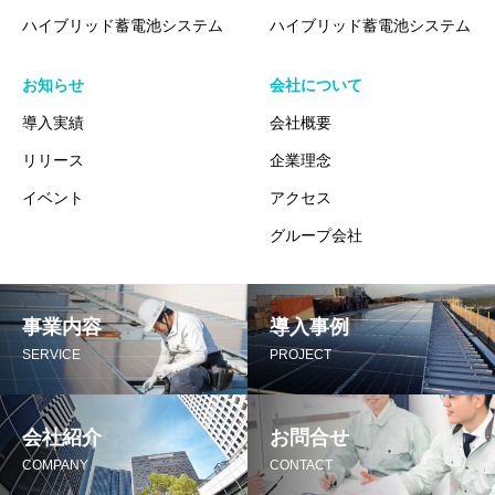
ハイブリッド蓄電池システム
ハイブリッド蓄電池システム
お知らせ
会社について
導入実績
会社概要
リリース
企業理念
イベント
アクセス
グループ会社
事業内容
導入事例
SERVICE
PROJECT
会社紹介
お問合せ
COMPANY
CONTACT