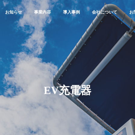
お知らせ
事業内容
導入事例
会社について
お
太陽光発電システム
産業用太陽光発電システム
経営理念
PHILOSOPHY
EV充電器
社
個人情報保護方針
陽光発電
住宅用太陽光発電
合ビル 太陽光発電シス
A社 オフィスビル 太陽光発電
Privacy Policy
ハイブ
システム
入工事
システム導入工事
池シス
ar Power
Residential Solar
Power System
battery