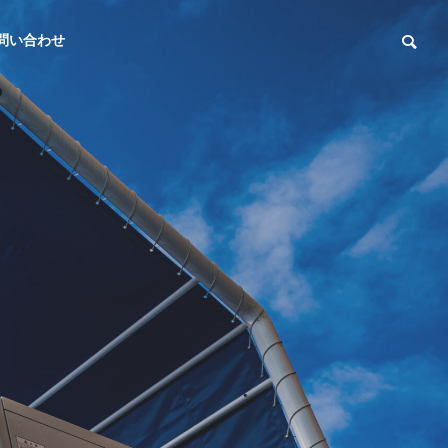
問い合わせ
産業用太陽光発電システム
産業用太陽光発
アクセス
ACCESS
S社 介護老人福祉施設 太陽光
N社 ゴルフ場
リッド蓄電
発電システム導入工事
テム導入工事
テム
LED照明
LED lighting