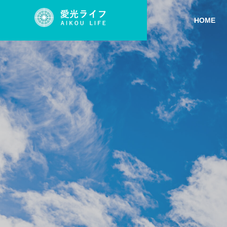
HOME
産業用太陽光発電システム
産業用
会社概要
PROFILE
導入事例
取り扱い商材
会社について
CASE
SERVICE
COMPANY
グループ会
産業用太
 太陽
K社 テニスコート野立て 太陽
A社 複
GROUP
システム
事
光発電システム導入工事
テム導
Business Sol
System