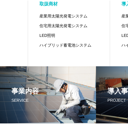
取扱商材
導
産業用太陽光発電システム
産
住宅用太陽光発電システム
住
LED照明
LE
ハイブリッド蓄電池システム
ハ
事業内容
導入事
SERVICE
PROJECT